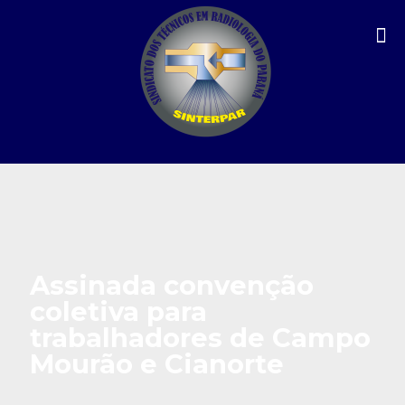
Assinada convenção
coletiva para
trabalhadores de Campo
Mourão e Cianorte