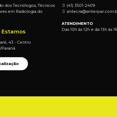
do dos Tecnólogos, Técnicos
(41) 3501-2409
iares em Radiologia do
sintecra@sinterpar.com.b
ATENDIMENTO
Das 10h às 12h e da 13h às 16
 Estamos
aré, 43 - Centro
a/Paraná
calização