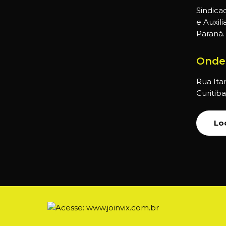
Sindica
e Auxil
Paraná.
Onde
Rua Itar
Curitib
Lo